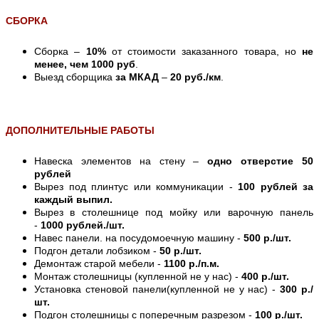
СБОРКА
Сборка –
10%
от стоимости заказанного товара, но
не
менее, чем 1000 руб
.
Выезд сборщика
за МКАД
–
20 руб./км
.
ДОПОЛНИТЕЛЬНЫЕ РАБОТЫ
Навеска элементов на стену –
одно отверстие 50
рублей
Вырез под плинтус или коммуникации -
100 рублей за
каждый выпил.
Вырез в столешнице под мойку или варочную панель
-
1000 рублей./шт.
Навес панели. на посудомоечную машину -
500 р./шт.
Подгон детали лобзиком -
50 р./шт.
Демонтаж старой мебели -
1100 р./п.м.
Монтаж столешницы (купленной не у нас) -
400 р./шт.
Установка стеновой панели(купленной не у нас) -
300 р./
шт.
Подгон столешницы с поперечным разрезом -
100 р./шт.