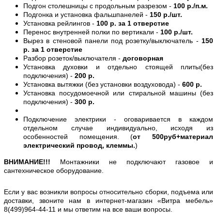
Подгон столешницы с продольным разрезом -
100 р./п.м.
Подгонка и установка фальшпанелей -
150 р./шт.
Установка рейлингов -
100 р. за 1 отверстие
Перенос внутренней полки по вертикали -
100 р./шт.
Вырез в стеновой панели под розетку/выключатель -
150
р. за 1 отверстие
Разбор розеток/выключателя -
договорная
Установка духовки и отдельно стоящей плиты(без
подключения) -
200 р.
Установка вытяжки (без установки воздуховода) -
600 р.
Установка посудомоечной или стиральной машины (без
подключения) -
300 р.
Подключение электрики - оговаривается в каждом
отдельном случае индивидуально, исходя из
особенностей помещения. (
от 500руб+материал
электрический провод, клеммы.
)
ВНИМАНИЕ!!!
Монтажники не подключают газовое и
сантехническое оборудование.
Если у вас возникли вопросы относительно сборки, подъема или
доставки, звоните нам в интернет-магазин «Витра мебель»
8(499)964-44-11 и мы ответим на все ваши вопросы.