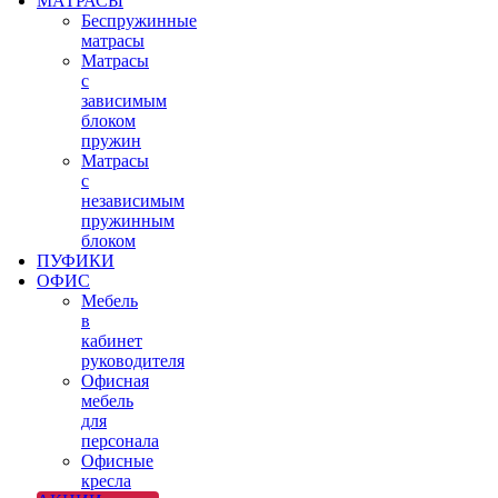
МАТРАСЫ
Беспружинные
матрасы
Матрасы
с
зависимым
блоком
пружин
Матрасы
с
независимым
пружинным
блоком
ПУФИКИ
ОФИС
Мебель
в
кабинет
руководителя
Офисная
мебель
для
персонала
Офисные
кресла