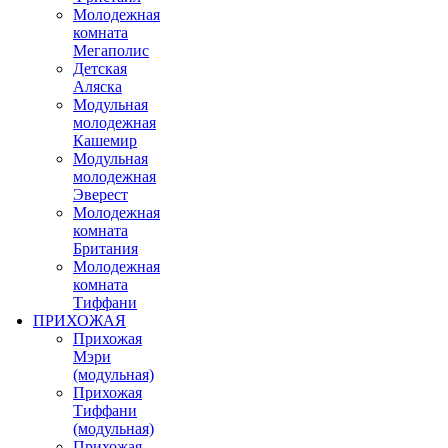
Молодежная
комната
Мегаполис
Детская
Аляска
Модульная
молодежная
Кашемир
Модульная
молодежная
Эверест
Молодежная
комната
Британия
Молодежная
комната
Тиффани
ПРИХОЖАЯ
Прихожая
Мэри
(модульная)
Прихожая
Тиффани
(модульная)
Прихожая