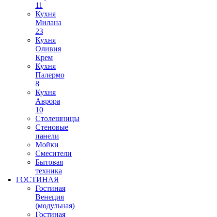
11
Кухня
Милана
23
Кухня
Оливия
Крем
Кухня
Палермо
8
Кухня
Аврора
10
Столешницы
Стеновые
панели
Мойки
Смесители
Бытовая
техника
ГОСТИНАЯ
Гостиная
Венеция
(модульная)
Гостиная