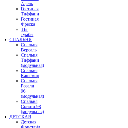
Адель
Гостиная
Тиффани
Гостиная
Фреска
ТВ-
тумбы
СПАЛЬНЯ
Спальня
Версаль
Спальня
Тиффани
(модульная)
Спальня
Кашемир
Спальня
Розали
96
(модульная)
Спальня
Соната-98
(модульная)
ДЕТСКАЯ
Детская
Фристайл