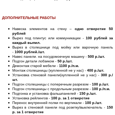
ДОПОЛНИТЕЛЬНЫЕ РАБОТЫ
Навеска элементов на стену –
одно отверстие 50
рублей
Вырез под плинтус или коммуникации -
100 рублей за
каждый выпил.
Вырез в столешнице под мойку или варочную панель
-
1000 рублей./шт.
Навес панели. на посудомоечную машину -
500 р./шт.
Подгон детали лобзиком -
50 р./шт.
Демонтаж старой мебели -
1100 р./п.м.
Монтаж столешницы (купленной не у нас) -
400 р./шт.
Установка стеновой панели(купленной не у нас) -
300 р./
шт.
Подгон столешницы с поперечным разрезом -
100 р./шт.
Подгон столешницы с продольным разрезом -
100 р./п.м.
Подгонка и установка фальшпанелей -
150 р./шт.
Установка рейлингов -
100 р. за 1 отверстие
Перенос внутренней полки по вертикали -
100 р./шт.
Вырез в стеновой панели под розетку/выключатель -
150
р. за 1 отверстие