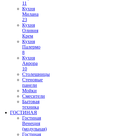
11
Кухня
Милана
23
Кухня
Оливия
Крем
Кухня
Палермо
8
Кухня
Аврора
10
Столешницы
Стеновые
панели
Мойки
Смесители
Бытовая
техника
ГОСТИНАЯ
Гостиная
Венеция
(модульная)
Гостиная