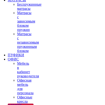
МАТРАСЫ
Беспружинные
матрасы
Матрасы
с
зависимым
блоком
пружин
Матрасы
с
независимым
пружинным
блоком
ПУФИКИ
ОФИС
Мебель
в
кабинет
руководителя
Офисная
мебель
для
персонала
Офисные
кресла