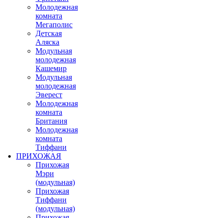
Молодежная
комната
Мегаполис
Детская
Аляска
Модульная
молодежная
Кашемир
Модульная
молодежная
Эверест
Молодежная
комната
Британия
Молодежная
комната
Тиффани
ПРИХОЖАЯ
Прихожая
Мэри
(модульная)
Прихожая
Тиффани
(модульная)
Прихожая