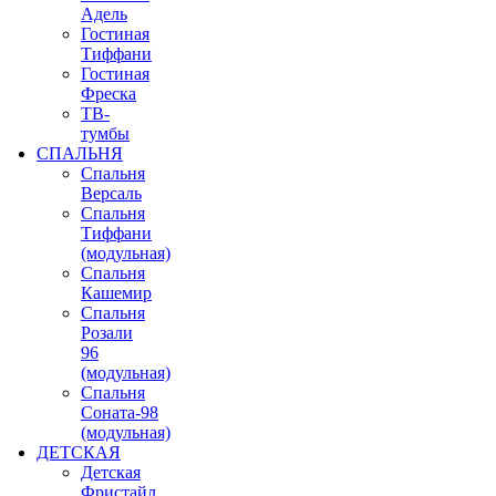
Адель
Гостиная
Тиффани
Гостиная
Фреска
ТВ-
тумбы
СПАЛЬНЯ
Спальня
Версаль
Спальня
Тиффани
(модульная)
Спальня
Кашемир
Спальня
Розали
96
(модульная)
Спальня
Соната-98
(модульная)
ДЕТСКАЯ
Детская
Фристайл