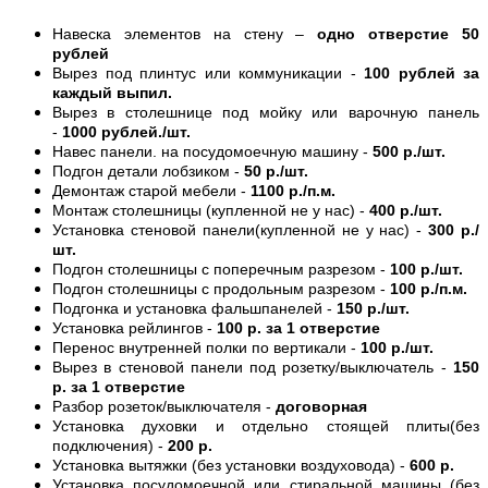
Навеска элементов на стену –
одно отверстие 50
рублей
Вырез под плинтус или коммуникации -
100 рублей за
каждый выпил.
Вырез в столешнице под мойку или варочную панель
-
1000 рублей./шт.
Навес панели. на посудомоечную машину -
500 р./шт.
Подгон детали лобзиком -
50 р./шт.
Демонтаж старой мебели -
1100 р./п.м.
Монтаж столешницы (купленной не у нас) -
400 р./шт.
Установка стеновой панели(купленной не у нас) -
300 р./
шт.
Подгон столешницы с поперечным разрезом -
100 р./шт.
Подгон столешницы с продольным разрезом -
100 р./п.м.
Подгонка и установка фальшпанелей -
150 р./шт.
Установка рейлингов -
100 р. за 1 отверстие
Перенос внутренней полки по вертикали -
100 р./шт.
Вырез в стеновой панели под розетку/выключатель -
150
р. за 1 отверстие
Разбор розеток/выключателя -
договорная
Установка духовки и отдельно стоящей плиты(без
подключения) -
200 р.
Установка вытяжки (без установки воздуховода) -
600 р.
Установка посудомоечной или стиральной машины (без