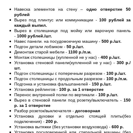
Навеска элементов на стену –
одно отверстие 50
рублей
Вырез под плинтус или коммуникации -
100 рублей за
каждый выпил.
Вырез в столешнице под мойку или варочную панель
-
1000 рублей./шт.
Навес панели. на посудомоечную машину -
500 р./шт.
Подгон детали лобзиком -
50 р./шт.
Демонтаж старой мебели -
1100 р./п.м.
Монтаж столешницы (купленной не у нас) -
400 р./шт.
Установка стеновой панели(купленной не у нас) -
300 р./
шт.
Подгон столешницы с поперечным разрезом -
100 р./шт.
Подгон столешницы с продольным разрезом -
100 р./п.м.
Подгонка и установка фальшпанелей -
150 р./шт.
Установка рейлингов -
100 р. за 1 отверстие
Перенос внутренней полки по вертикали -
100 р./шт.
Вырез в стеновой панели под розетку/выключатель -
150
р. за 1 отверстие
Разбор розеток/выключателя -
договорная
Установка духовки и отдельно стоящей плиты(без
подключения) -
200 р.
Установка вытяжки (без установки воздуховода) -
600 р.
Установка посудомоечной или стиральной машины (без