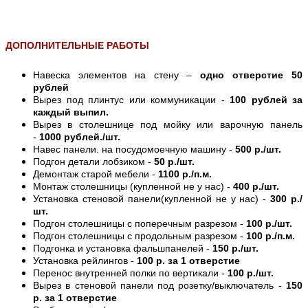
ДОПОЛНИТЕЛЬНЫЕ РАБОТЫ
Навеска элементов на стену –
одно отверстие 50
рублей
Вырез под плинтус или коммуникации -
100 рублей за
каждый выпил.
Вырез в столешнице под мойку или варочную панель
-
1000 рублей./шт.
Навес панели. на посудомоечную машину -
500 р./шт.
Подгон детали лобзиком -
50 р./шт.
Демонтаж старой мебели -
1100 р./п.м.
Монтаж столешницы (купленной не у нас) -
400 р./шт.
Установка стеновой панели(купленной не у нас) -
300 р./
шт.
Подгон столешницы с поперечным разрезом -
100 р./шт.
Подгон столешницы с продольным разрезом -
100 р./п.м.
Подгонка и установка фальшпанелей -
150 р./шт.
Установка рейлингов -
100 р. за 1 отверстие
Перенос внутренней полки по вертикали -
100 р./шт.
Вырез в стеновой панели под розетку/выключатель -
150
р. за 1 отверстие