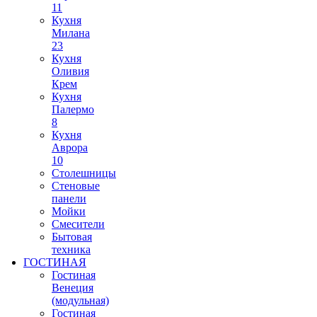
11
Кухня
Милана
23
Кухня
Оливия
Крем
Кухня
Палермо
8
Кухня
Аврора
10
Столешницы
Стеновые
панели
Мойки
Смесители
Бытовая
техника
ГОСТИНАЯ
Гостиная
Венеция
(модульная)
Гостиная