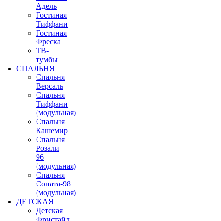
Адель
Гостиная
Тиффани
Гостиная
Фреска
ТВ-
тумбы
СПАЛЬНЯ
Спальня
Версаль
Спальня
Тиффани
(модульная)
Спальня
Кашемир
Спальня
Розали
96
(модульная)
Спальня
Соната-98
(модульная)
ДЕТСКАЯ
Детская
Фристайл