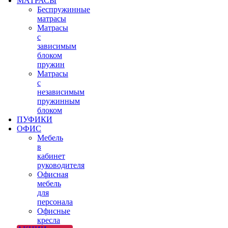
МАТРАСЫ
Беспружинные
матрасы
Матрасы
с
зависимым
блоком
пружин
Матрасы
с
независимым
пружинным
блоком
ПУФИКИ
ОФИС
Мебель
в
кабинет
руководителя
Офисная
мебель
для
персонала
Офисные
кресла