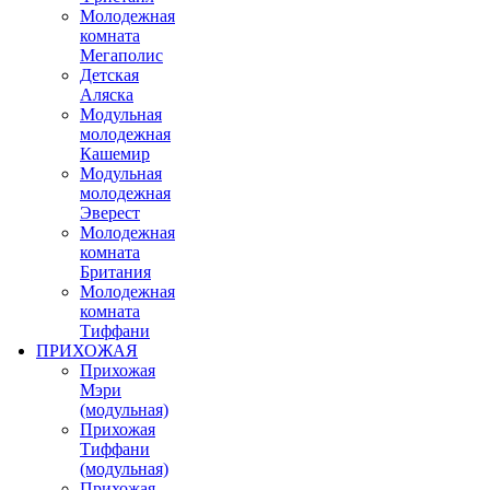
Молодежная
комната
Мегаполис
Детская
Аляска
Модульная
молодежная
Кашемир
Модульная
молодежная
Эверест
Молодежная
комната
Британия
Молодежная
комната
Тиффани
ПРИХОЖАЯ
Прихожая
Мэри
(модульная)
Прихожая
Тиффани
(модульная)
Прихожая