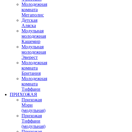
Молодежная
комната
Мегаполис
Детская
Аляска
Модульная
молодежная
Кашемир
Модульная
молодежная
Эверест
Молодежная
комната
Британия
Молодежная
комната
Тиффани
ПРИХОЖАЯ
Прихожая
Мэри
(модульная)
Прихожая
Тиффани
(модульная)
Прихожая