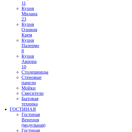
11
Кухня
Милана
23
Кухня
Оливия
Крем
Кухня
Палермо
8
Кухня
Аврора
10
Столешницы
Стеновые
панели
Мойки
Смесители
Бытовая
техника
ГОСТИНАЯ
Гостиная
Венеция
(модульная)
Гостиная