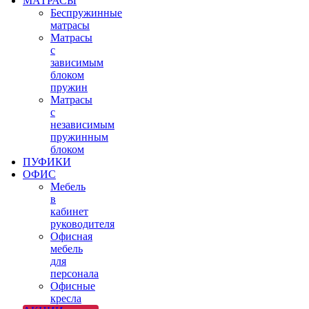
МАТРАСЫ
Беспружинные
матрасы
Матрасы
с
зависимым
блоком
пружин
Матрасы
с
независимым
пружинным
блоком
ПУФИКИ
ОФИС
Мебель
в
кабинет
руководителя
Офисная
мебель
для
персонала
Офисные
кресла