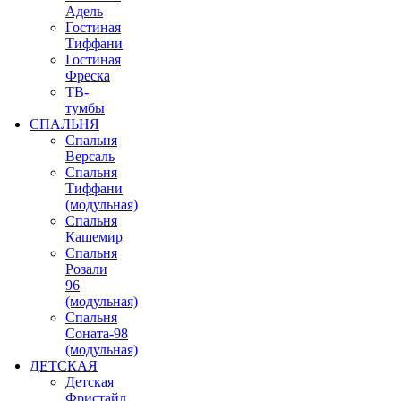
Адель
Гостиная
Тиффани
Гостиная
Фреска
ТВ-
тумбы
СПАЛЬНЯ
Спальня
Версаль
Спальня
Тиффани
(модульная)
Спальня
Кашемир
Спальня
Розали
96
(модульная)
Спальня
Соната-98
(модульная)
ДЕТСКАЯ
Детская
Фристайл