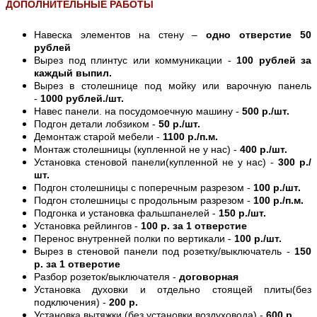
ДОПОЛНИТЕЛЬНЫЕ РАБОТЫ
Навеска элементов на стену –
одно отверстие 50
рублей
Вырез под плинтус или коммуникации -
100 рублей за
каждый выпил.
Вырез в столешнице под мойку или варочную панель
-
1000 рублей./шт.
Навес панели. на посудомоечную машину -
500 р./шт.
Подгон детали лобзиком -
50 р./шт.
Демонтаж старой мебели -
1100 р./п.м.
Монтаж столешницы (купленной не у нас) -
400 р./шт.
Установка стеновой панели(купленной не у нас) -
300 р./
шт.
Подгон столешницы с поперечным разрезом -
100 р./шт.
Подгон столешницы с продольным разрезом -
100 р./п.м.
Подгонка и установка фальшпанелей -
150 р./шт.
Установка рейлингов -
100 р. за 1 отверстие
Перенос внутренней полки по вертикали -
100 р./шт.
Вырез в стеновой панели под розетку/выключатель -
150
р. за 1 отверстие
Разбор розеток/выключателя -
договорная
Установка духовки и отдельно стоящей плиты(без
подключения) -
200 р.
Установка вытяжки (без установки воздуховода) -
600 р.