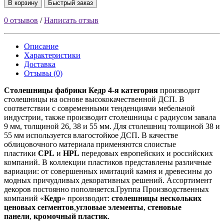
В корзину
Быстрый заказ
0 отзывов
/
Написать отзыв
Описание
Характеристики
Доставка
Отзывы (0)
Столешницы фабрики
Кедр
4-я категория
производит
столешницы на основе высококачественной ДСП. В
соответствии с современными тенденциями мебельной
индустрии, также производит столешницы с радиусом завала
9 мм, толщиной 26, 38 и 55 мм. Для столешниц толщиной 38 и
55 мм используется влагостойкое ДСП. В качестве
облицовочного материала применяются слоистые
пластики
CPL
и
HPL
передовых европейских и российских
компаний. В коллекции пластиков представлены различные
вариации: от совершенных имитаций камня и древесины до
модных причудливых декоративных решений. Ассортимент
декоров постоянно пополняется.Группа Производственных
компаний «
Кедр
» производит:
столешницы нескольких
ценовых сегментов
,
угловые элементы
,
стеновые
панели
,
кромочный пластик
.