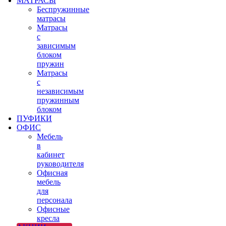
МАТРАСЫ
Беспружинные
матрасы
Матрасы
с
зависимым
блоком
пружин
Матрасы
с
независимым
пружинным
блоком
ПУФИКИ
ОФИС
Мебель
в
кабинет
руководителя
Офисная
мебель
для
персонала
Офисные
кресла