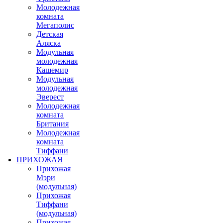
Молодежная
комната
Мегаполис
Детская
Аляска
Модульная
молодежная
Кашемир
Модульная
молодежная
Эверест
Молодежная
комната
Британия
Молодежная
комната
Тиффани
ПРИХОЖАЯ
Прихожая
Мэри
(модульная)
Прихожая
Тиффани
(модульная)
Прихожая