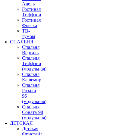
Адель
Гостиная
Тиффани
Гостиная
Фреска
ТВ-
тумбы
СПАЛЬНЯ
Спальня
Версаль
Спальня
Тиффани
(модульная)
Спальня
Кашемир
Спальня
Розали
96
(модульная)
Спальня
Соната-98
(модульная)
ДЕТСКАЯ
Детская
Фристайл