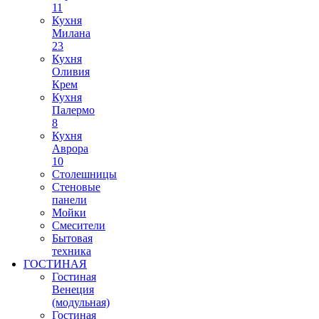
11
Кухня
Милана
23
Кухня
Оливия
Крем
Кухня
Палермо
8
Кухня
Аврора
10
Столешницы
Стеновые
панели
Мойки
Смесители
Бытовая
техника
ГОСТИНАЯ
Гостиная
Венеция
(модульная)
Гостиная