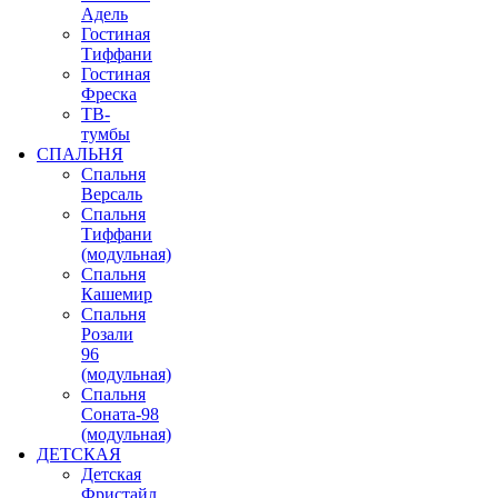
Адель
Гостиная
Тиффани
Гостиная
Фреска
ТВ-
тумбы
СПАЛЬНЯ
Спальня
Версаль
Спальня
Тиффани
(модульная)
Спальня
Кашемир
Спальня
Розали
96
(модульная)
Спальня
Соната-98
(модульная)
ДЕТСКАЯ
Детская
Фристайл