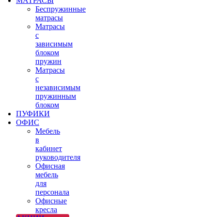
МАТРАСЫ
Беспружинные
матрасы
Матрасы
с
зависимым
блоком
пружин
Матрасы
с
независимым
пружинным
блоком
ПУФИКИ
ОФИС
Мебель
в
кабинет
руководителя
Офисная
мебель
для
персонала
Офисные
кресла