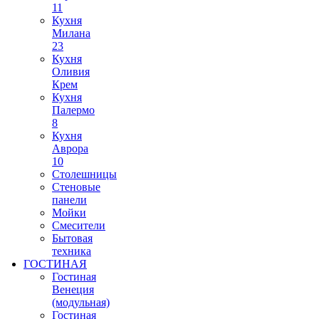
11
Кухня
Милана
23
Кухня
Оливия
Крем
Кухня
Палермо
8
Кухня
Аврора
10
Столешницы
Стеновые
панели
Мойки
Смесители
Бытовая
техника
ГОСТИНАЯ
Гостиная
Венеция
(модульная)
Гостиная