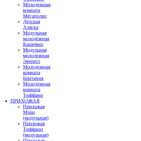
Молодежная
комната
Мегаполис
Детская
Аляска
Модульная
молодежная
Кашемир
Модульная
молодежная
Эверест
Молодежная
комната
Британия
Молодежная
комната
Тиффани
ПРИХОЖАЯ
Прихожая
Мэри
(модульная)
Прихожая
Тиффани
(модульная)
Прихожая