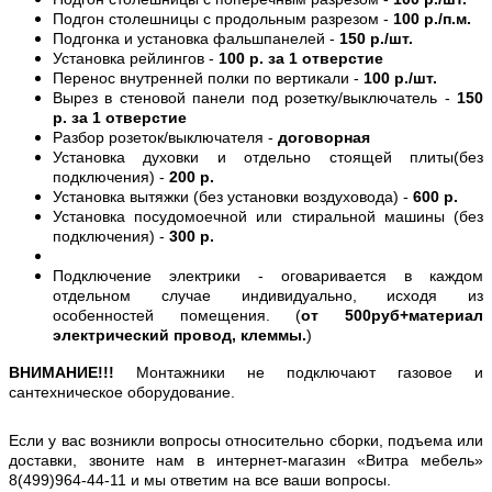
Подгон столешницы с продольным разрезом -
100 р./п.м.
Подгонка и установка фальшпанелей -
150 р./шт.
Установка рейлингов -
100 р. за 1 отверстие
Перенос внутренней полки по вертикали -
100 р./шт.
Вырез в стеновой панели под розетку/выключатель -
150
р. за 1 отверстие
Разбор розеток/выключателя -
договорная
Установка духовки и отдельно стоящей плиты(без
подключения) -
200 р.
Установка вытяжки (без установки воздуховода) -
600 р.
Установка посудомоечной или стиральной машины (без
подключения) -
300 р.
Подключение электрики - оговаривается в каждом
отдельном случае индивидуально, исходя из
особенностей помещения. (
от 500руб+материал
электрический провод, клеммы.
)
ВНИМАНИЕ!!!
Монтажники не подключают газовое и
сантехническое оборудование.
Если у вас возникли вопросы относительно сборки, подъема или
доставки, звоните нам в интернет-магазин «Витра мебель»
8(499)964-44-11 и мы ответим на все ваши вопросы.