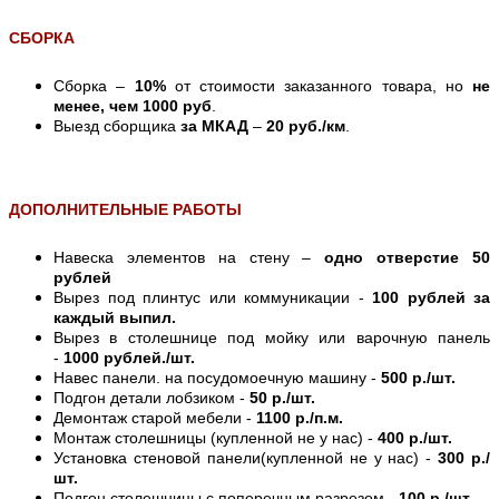
СБОРКА
Сборка –
10%
от стоимости заказанного товара, но
не
менее, чем 1000 руб
.
Выезд сборщика
за МКАД
–
20 руб./км
.
ДОПОЛНИТЕЛЬНЫЕ РАБОТЫ
Навеска элементов на стену –
одно отверстие 50
рублей
Вырез под плинтус или коммуникации -
100 рублей за
каждый выпил.
Вырез в столешнице под мойку или варочную панель
-
1000 рублей./шт.
Навес панели. на посудомоечную машину -
500 р./шт.
Подгон детали лобзиком -
50 р./шт.
Демонтаж старой мебели -
1100 р./п.м.
Монтаж столешницы (купленной не у нас) -
400 р./шт.
Установка стеновой панели(купленной не у нас) -
300 р./
шт.
Подгон столешницы с поперечным разрезом -
100 р./шт.