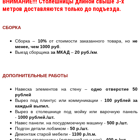
ВНИМАНИЕ!!! Столешницы длиной свыше 3-х
метров доставляются только до подъезда.
СБОРКА
Сборка –
10%
от стоимости заказанного товара, но
не
менее, чем 1000 руб
.
Выезд сборщика
за МКАД
–
20 руб./км
.
ДОПОЛНИТЕЛЬНЫЕ РАБОТЫ
Навеска элементов на стену –
одно отверстие 50
рублей
Вырез под плинтус или коммуникации -
100 рублей за
каждый выпил.
Вырез в столешнице под мойку или варочную панель
-
1000 рублей./шт.
Навес панели. на посудомоечную машину -
500 р./шт.
Подгон детали лобзиком -
50 р./шт.
Демонтаж старой мебели -
1100 р./п.м.
Монтаж столешницы (купленной не у нас) -
400 р./шт.