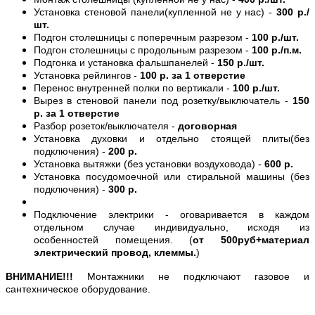
Установка стеновой панели(купленной не у нас) -
300 р./
шт.
Подгон столешницы с поперечным разрезом -
100 р./шт.
Подгон столешницы с продольным разрезом -
100 р./п.м.
Подгонка и установка фальшпанелей -
150 р./шт.
Установка рейлингов -
100 р. за 1 отверстие
Перенос внутренней полки по вертикали -
100 р./шт.
Вырез в стеновой панели под розетку/выключатель -
150
р. за 1 отверстие
Разбор розеток/выключателя -
договорная
Установка духовки и отдельно стоящей плиты(без
подключения) -
200 р.
Установка вытяжки (без установки воздуховода) -
600 р.
Установка посудомоечной или стиральной машины (без
подключения) -
300 р.
Подключение электрики - оговаривается в каждом
отдельном случае индивидуально, исходя из
особенностей помещения. (
от 500руб+материал
электрический провод, клеммы.
)
ВНИМАНИЕ!!!
Монтажники не подключают газовое и
сантехническое оборудование.