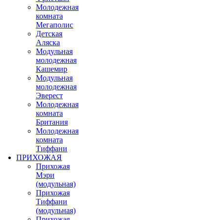
Молодежная
комната
Мегаполис
Детская
Аляска
Модульная
молодежная
Кашемир
Модульная
молодежная
Эверест
Молодежная
комната
Британия
Молодежная
комната
Тиффани
ПРИХОЖАЯ
Прихожая
Мэри
(модульная)
Прихожая
Тиффани
(модульная)
Прихожая