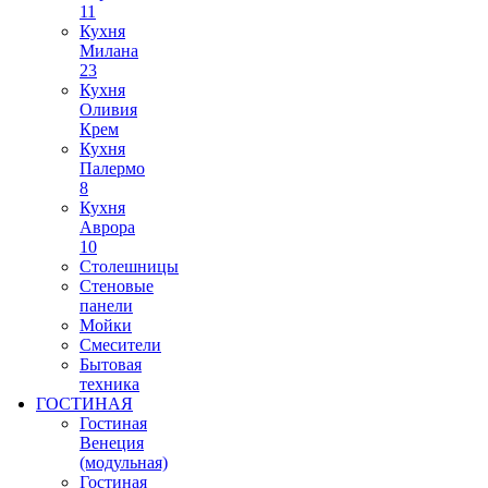
11
Кухня
Милана
23
Кухня
Оливия
Крем
Кухня
Палермо
8
Кухня
Аврора
10
Столешницы
Стеновые
панели
Мойки
Смесители
Бытовая
техника
ГОСТИНАЯ
Гостиная
Венеция
(модульная)
Гостиная