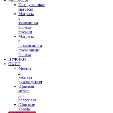
МАТРАСЫ
Беспружинные
матрасы
Матрасы
с
зависимым
блоком
пружин
Матрасы
с
независимым
пружинным
блоком
ПУФИКИ
ОФИС
Мебель
в
кабинет
руководителя
Офисная
мебель
для
персонала
Офисные
кресла