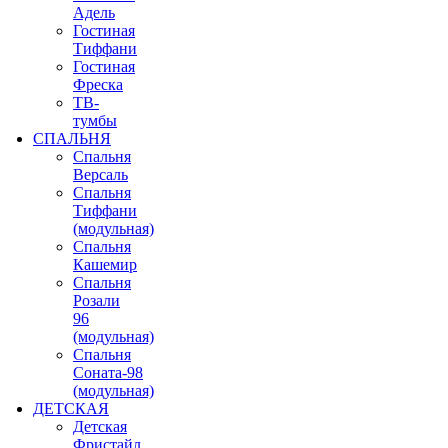
Адель
Гостиная
Тиффани
Гостиная
Фреска
ТВ-
тумбы
СПАЛЬНЯ
Спальня
Версаль
Спальня
Тиффани
(модульная)
Спальня
Кашемир
Спальня
Розали
96
(модульная)
Спальня
Соната-98
(модульная)
ДЕТСКАЯ
Детская
Фристайл