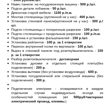
Навес панели. на посудомоечную машину -
500 р./шт.
Подгон детали лобзиком -
50 р./шт.
Демонтаж старой мебели -
1100 р./п.м.
Монтаж столешницы (купленной не у нас) -
400 р./шт.
Установка стеновой панели(купленной не у нас) -
300 р./
шт.
Подгон столешницы с поперечным разрезом -
100 р./шт.
Подгон столешницы с продольным разрезом -
100 р./п.м.
Подгонка и установка фальшпанелей -
150 р./шт.
Установка рейлингов -
100 р. за 1 отверстие
Перенос внутренней полки по вертикали -
100 р./шт.
Вырез в стеновой панели под розетку/выключатель -
150
р. за 1 отверстие
Разбор розеток/выключателя -
договорная
Установка духовки и отдельно стоящей плиты(без
подключения) -
200 р.
Установка вытяжки (без установки воздуховода) -
600 р.
Установка посудомоечной или стиральной машины (без
подключения) -
300 р.
Подключение электрики - оговаривается в каждом
отдельном случае индивидуально, исходя из
особенностей помещения. (
от 500руб+материал
электрический провод, клеммы.
)