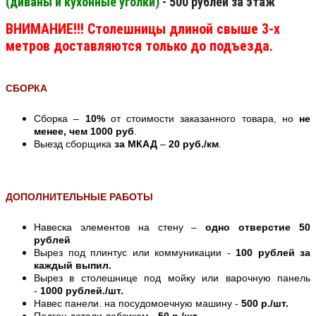
(диваны и кухонные уголки)
- 500 рублей за этаж
ВНИМАНИЕ!!! Столешницы длиной свыше 3-х
метров доставляются только до подъезда.
СБОРКА
Сборка –
10%
от стоимости заказанного товара, но
не
менее, чем 1000 руб
.
Выезд сборщика
за МКАД
–
20 руб./км
.
ДОПОЛНИТЕЛЬНЫЕ РАБОТЫ
Навеска элементов на стену –
одно отверстие 50
рублей
Вырез под плинтус или коммуникации -
100 рублей за
каждый выпил.
Вырез в столешнице под мойку или варочную панель
-
1000 рублей./шт.
Навес панели. на посудомоечную машину -
500 р./шт.
Подгон детали лобзиком -
50 р./шт.