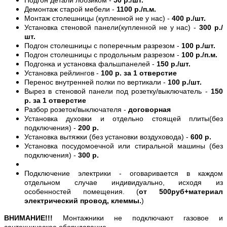
Демонтаж старой мебели -
1100 р./п.м.
Монтаж столешницы (купленной не у нас) -
400 р./шт.
Установка стеновой панели(купленной не у нас) -
300 р./
шт.
Подгон столешницы с поперечным разрезом -
100 р./шт.
Подгон столешницы с продольным разрезом -
100 р./п.м.
Подгонка и установка фальшпанелей -
150 р./шт.
Установка рейлингов -
100 р. за 1 отверстие
Перенос внутренней полки по вертикали -
100 р./шт.
Вырез в стеновой панели под розетку/выключатель -
150
р. за 1 отверстие
Разбор розеток/выключателя -
договорная
Установка духовки и отдельно стоящей плиты(без
подключения) -
200 р.
Установка вытяжки (без установки воздуховода) -
600 р.
Установка посудомоечной или стиральной машины (без
подключения) -
300 р.
Подключение электрики - оговаривается в каждом
отдельном случае индивидуально, исходя из
особенностей помещения. (
от 500руб+материал
электрический провод, клеммы.
)
ВНИМАНИЕ!!!
Монтажники не подключают газовое и
сантехническое оборудование.