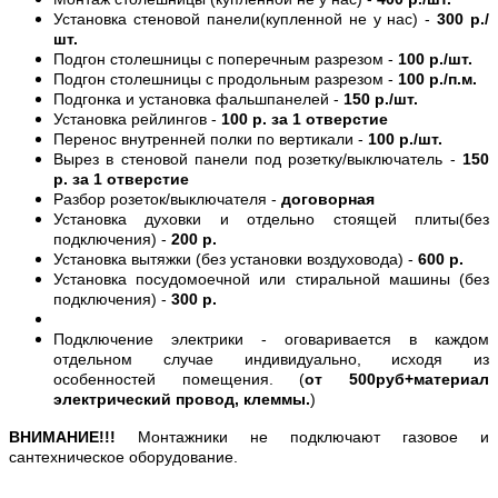
Установка стеновой панели(купленной не у нас) -
300 р./
шт.
Подгон столешницы с поперечным разрезом -
100 р./шт.
Подгон столешницы с продольным разрезом -
100 р./п.м.
Подгонка и установка фальшпанелей -
150 р./шт.
Установка рейлингов -
100 р. за 1 отверстие
Перенос внутренней полки по вертикали -
100 р./шт.
Вырез в стеновой панели под розетку/выключатель -
150
р. за 1 отверстие
Разбор розеток/выключателя -
договорная
Установка духовки и отдельно стоящей плиты(без
подключения) -
200 р.
Установка вытяжки (без установки воздуховода) -
600 р.
Установка посудомоечной или стиральной машины (без
подключения) -
300 р.
Подключение электрики - оговаривается в каждом
отдельном случае индивидуально, исходя из
особенностей помещения. (
от 500руб+материал
электрический провод, клеммы.
)
ВНИМАНИЕ!!!
Монтажники не подключают газовое и
сантехническое оборудование.