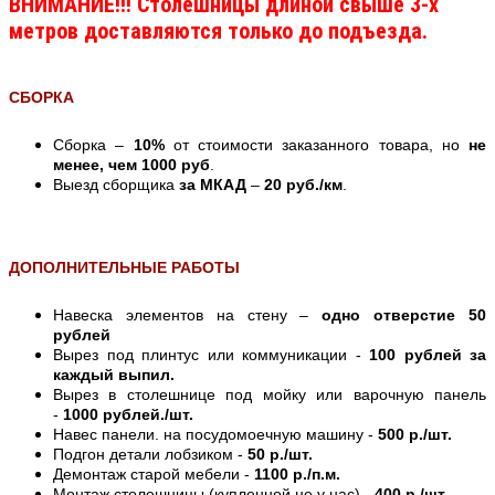
ВНИМАНИЕ!!! Столешницы длиной свыше 3-х
метров доставляются только до подъезда.
СБОРКА
Сборка –
10%
от стоимости заказанного товара, но
не
менее, чем 1000 руб
.
Выезд сборщика
за МКАД
–
20 руб./км
.
ДОПОЛНИТЕЛЬНЫЕ РАБОТЫ
Навеска элементов на стену –
одно отверстие 50
рублей
Вырез под плинтус или коммуникации -
100 рублей за
каждый выпил.
Вырез в столешнице под мойку или варочную панель
-
1000 рублей./шт.
Навес панели. на посудомоечную машину -
500 р./шт.
Подгон детали лобзиком -
50 р./шт.
Демонтаж старой мебели -
1100 р./п.м.
Монтаж столешницы (купленной не у нас) -
400 р./шт.