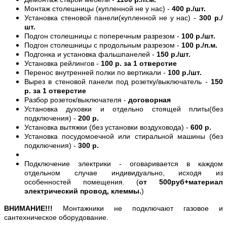
Монтаж столешницы (купленной не у нас) -
400 р./шт.
Установка стеновой панели(купленной не у нас) -
300 р./
шт.
Подгон столешницы с поперечным разрезом -
100 р./шт.
Подгон столешницы с продольным разрезом -
100 р./п.м.
Подгонка и установка фальшпанелей -
150 р./шт.
Установка рейлингов -
100 р. за 1 отверстие
Перенос внутренней полки по вертикали -
100 р./шт.
Вырез в стеновой панели под розетку/выключатель -
150
р. за 1 отверстие
Разбор розеток/выключателя -
договорная
Установка духовки и отдельно стоящей плиты(без
подключения) -
200 р.
Установка вытяжки (без установки воздуховода) -
600 р.
Установка посудомоечной или стиральной машины (без
подключения) -
300 р.
Подключение электрики - оговаривается в каждом
отдельном случае индивидуально, исходя из
особенностей помещения. (
от 500руб+материал
электрический провод, клеммы.
)
ВНИМАНИЕ!!!
Монтажники не подключают газовое и
сантехническое оборудование.