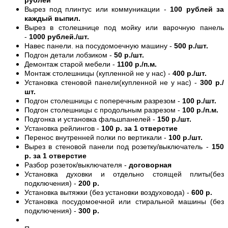
Вырез под плинтус или коммуникации -
100 рублей за
каждый выпил.
Вырез в столешнице под мойку или варочную панель
-
1000 рублей./шт.
Навес панели. на посудомоечную машину -
500 р./шт.
Подгон детали лобзиком -
50 р./шт.
Демонтаж старой мебели -
1100 р./п.м.
Монтаж столешницы (купленной не у нас) -
400 р./шт.
Установка стеновой панели(купленной не у нас) -
300 р./
шт.
Подгон столешницы с поперечным разрезом -
100 р./шт.
Подгон столешницы с продольным разрезом -
100 р./п.м.
Подгонка и установка фальшпанелей -
150 р./шт.
Установка рейлингов -
100 р. за 1 отверстие
Перенос внутренней полки по вертикали -
100 р./шт.
Вырез в стеновой панели под розетку/выключатель -
150
р. за 1 отверстие
Разбор розеток/выключателя -
договорная
Установка духовки и отдельно стоящей плиты(без
подключения) -
200 р.
Установка вытяжки (без установки воздуховода) -
600 р.
Установка посудомоечной или стиральной машины (без
подключения) -
300 р.