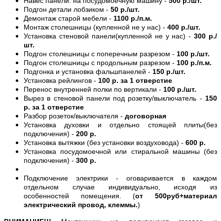
Навес панели. на посудомоечную машину -
500 р./шт.
Подгон детали лобзиком -
50 р./шт.
Демонтаж старой мебели -
1100 р./п.м.
Монтаж столешницы (купленной не у нас) -
400 р./шт.
Установка стеновой панели(купленной не у нас) -
300 р./
шт.
Подгон столешницы с поперечным разрезом -
100 р./шт.
Подгон столешницы с продольным разрезом -
100 р./п.м.
Подгонка и установка фальшпанелей -
150 р./шт.
Установка рейлингов -
100 р. за 1 отверстие
Перенос внутренней полки по вертикали -
100 р./шт.
Вырез в стеновой панели под розетку/выключатель -
150
р. за 1 отверстие
Разбор розеток/выключателя -
договорная
Установка духовки и отдельно стоящей плиты(без
подключения) -
200 р.
Установка вытяжки (без установки воздуховода) -
600 р.
Установка посудомоечной или стиральной машины (без
подключения) -
300 р.
Подключение электрики - оговаривается в каждом
отдельном случае индивидуально, исходя из
особенностей помещения. (
от 500руб+материал
электрический провод, клеммы.
)