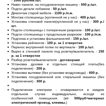
-
1000 рублей./шт.
Навес панели. на посудомоечную машину -
500 р./шт.
Подгон детали лобзиком -
50 р./шт.
Демонтаж старой мебели -
1100 р./п.м.
Монтаж столешницы (купленной не у нас) -
400 р./шт.
Установка стеновой панели(купленной не у нас) -
300 р./
шт.
Подгон столешницы с поперечным разрезом -
100 р./шт.
Подгон столешницы с продольным разрезом -
100 р./п.м.
Подгонка и установка фальшпанелей -
150 р./шт.
Установка рейлингов -
100 р. за 1 отверстие
Перенос внутренней полки по вертикали -
100 р./шт.
Вырез в стеновой панели под розетку/выключатель -
150
р. за 1 отверстие
Разбор розеток/выключателя -
договорная
Установка духовки и отдельно стоящей плиты(без
подключения) -
200 р.
Установка вытяжки (без установки воздуховода) -
600 р.
Установка посудомоечной или стиральной машины (без
подключения) -
300 р.
Подключение электрики - оговаривается в каждом
отдельном случае индивидуально, исходя из
особенностей помещения. (
от 500руб+материал
электрический провод, клеммы.
)