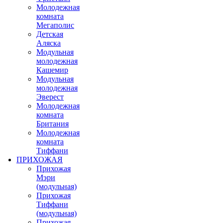
Молодежная
комната
Мегаполис
Детская
Аляска
Модульная
молодежная
Кашемир
Модульная
молодежная
Эверест
Молодежная
комната
Британия
Молодежная
комната
Тиффани
ПРИХОЖАЯ
Прихожая
Мэри
(модульная)
Прихожая
Тиффани
(модульная)
Прихожая