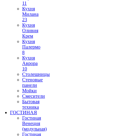
11
Кухня
Милана
23
Кухня
Оливия
Крем
Кухня
Палермо
8
Кухня
Аврора
10
Столешницы
Стеновые
панели
Мойки
Смесители
Бытовая
техника
ГОСТИНАЯ
Гостиная
Венеция
(модульная)
Гостиная