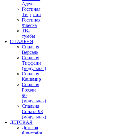
Адель
Гостиная
Тиффани
Гостиная
Фреска
ТВ-
тумбы
СПАЛЬНЯ
Спальня
Версаль
Спальня
Тиффани
(модульная)
Спальня
Кашемир
Спальня
Розали
96
(модульная)
Спальня
Соната-98
(модульная)
ДЕТСКАЯ
Детская
Фристайл