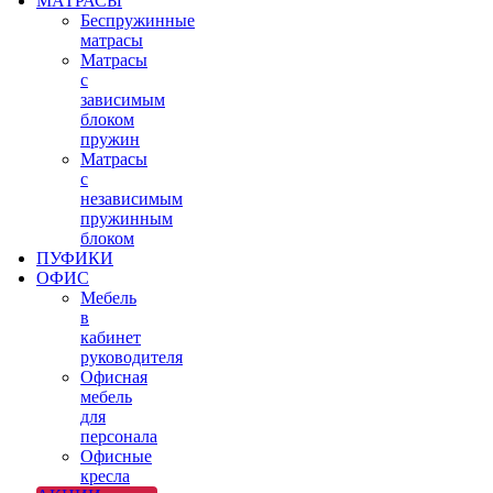
МАТРАСЫ
Беспружинные
матрасы
Матрасы
с
зависимым
блоком
пружин
Матрасы
с
независимым
пружинным
блоком
ПУФИКИ
ОФИС
Мебель
в
кабинет
руководителя
Офисная
мебель
для
персонала
Офисные
кресла