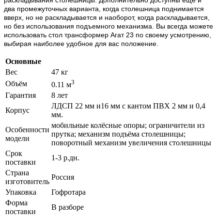
раскладывания столешницы. Дополнительно доступны еще и
два промежуточных варианта, когда столешница поднимается
вверх, но не раскладывается и наоборот, когда раскладывается,
но без использования подъемного механизма. Вы всегда можете
использовать стол трансформер Агат 23 по своему усмотрению,
выбирая наиболее удобное для вас положение.
Основные
Вес
47 кг
3
Объём
0.11 м
Гарантия
8 лет
ЛДСП 22 мм и16 мм с кантом ПВХ 2 мм и 0,4
Корпус
мм.
мобильные колёсные опоры; ограничители из
Особенности
прутка; механизм подъёма столешницы;
модели
поворотный механизм увеличения столешницы
Срок
1-3 р.дн.
поставки
Страна
Россия
изготовитель
Упаковка
Гофротара
Форма
В разборе
поставки