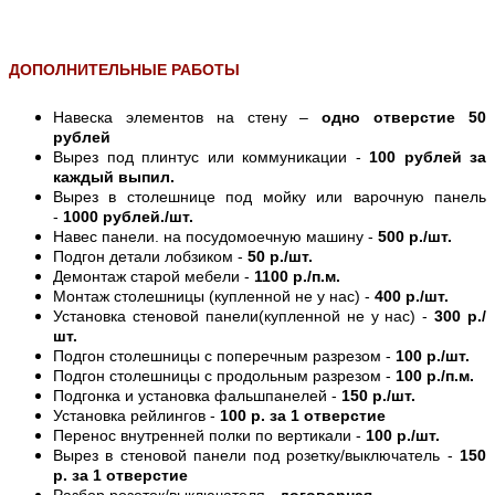
ДОПОЛНИТЕЛЬНЫЕ РАБОТЫ
Навеска элементов на стену –
одно отверстие 50
рублей
Вырез под плинтус или коммуникации -
100 рублей за
каждый выпил.
Вырез в столешнице под мойку или варочную панель
-
1000 рублей./шт.
Навес панели. на посудомоечную машину -
500 р./шт.
Подгон детали лобзиком -
50 р./шт.
Демонтаж старой мебели -
1100 р./п.м.
Монтаж столешницы (купленной не у нас) -
400 р./шт.
Установка стеновой панели(купленной не у нас) -
300 р./
шт.
Подгон столешницы с поперечным разрезом -
100 р./шт.
Подгон столешницы с продольным разрезом -
100 р./п.м.
Подгонка и установка фальшпанелей -
150 р./шт.
Установка рейлингов -
100 р. за 1 отверстие
Перенос внутренней полки по вертикали -
100 р./шт.
Вырез в стеновой панели под розетку/выключатель -
150
р. за 1 отверстие
Разбор розеток/выключателя -
договорная