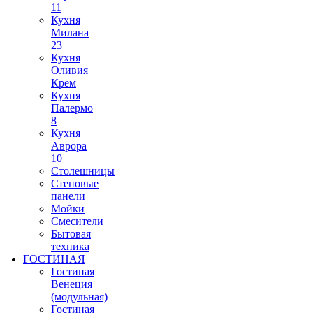
11
Кухня
Милана
23
Кухня
Оливия
Крем
Кухня
Палермо
8
Кухня
Аврора
10
Столешницы
Стеновые
панели
Мойки
Смесители
Бытовая
техника
ГОСТИНАЯ
Гостиная
Венеция
(модульная)
Гостиная