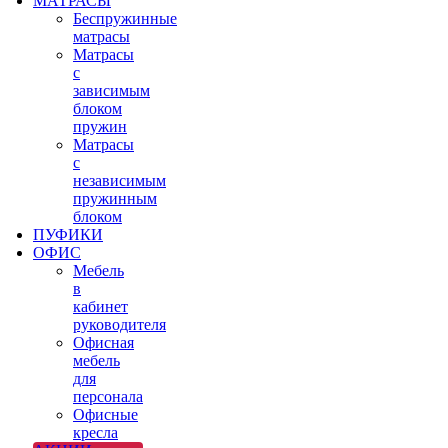
МАТРАСЫ
Беспружинные
матрасы
Матрасы
с
зависимым
блоком
пружин
Матрасы
с
независимым
пружинным
блоком
ПУФИКИ
ОФИС
Мебель
в
кабинет
руководителя
Офисная
мебель
для
персонала
Офисные
кресла