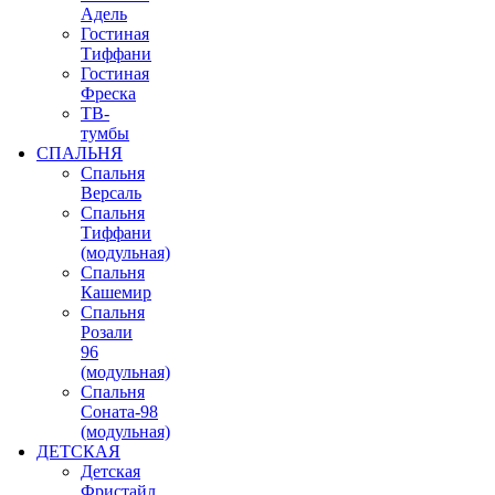
Адель
Гостиная
Тиффани
Гостиная
Фреска
ТВ-
тумбы
СПАЛЬНЯ
Спальня
Версаль
Спальня
Тиффани
(модульная)
Спальня
Кашемир
Спальня
Розали
96
(модульная)
Спальня
Соната-98
(модульная)
ДЕТСКАЯ
Детская
Фристайл