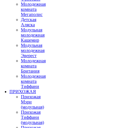
Молодежная
комната
Мегаполис
Детская
Аляска
Модульная
молодежная
Кашемир
Модульная
молодежная
Эверест
Молодежная
комната
Британия
Молодежная
комната
Тиффани
ПРИХОЖАЯ
Прихожая
Мэри
(модульная)
Прихожая
Тиффани
(модульная)
Прихожая