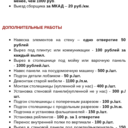
менее, чем 1000 руб
.
Выезд сборщика
за МКАД
–
20 руб./км
.
ДОПОЛНИТЕЛЬНЫЕ РАБОТЫ
Навеска элементов на стену –
одно отверстие 50
рублей
Вырез под плинтус или коммуникации -
100 рублей за
каждый выпил.
Вырез в столешнице под мойку или варочную панель
-
1000 рублей./шт.
Навес панели. на посудомоечную машину -
500 р./шт.
Подгон детали лобзиком -
50 р./шт.
Демонтаж старой мебели -
1100 р./п.м.
Монтаж столешницы (купленной не у нас) -
400 р./шт.
Установка стеновой панели(купленной не у нас) -
300 р./
шт.
Подгон столешницы с поперечным разрезом -
100 р./шт.
Подгон столешницы с продольным разрезом -
100 р./п.м.
Подгонка и установка фальшпанелей -
150 р./шт.
Установка рейлингов -
100 р. за 1 отверстие
Перенос внутренней полки по вертикали -
100 р./шт.
Вырез в стеновой панели под розетку/выключатель -
150