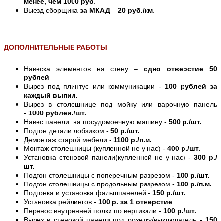
менее, чем 1000 руб
.
Выезд сборщика
за МКАД
–
20 руб./км
.
ДОПОЛНИТЕЛЬНЫЕ РАБОТЫ
Навеска элементов на стену –
одно отверстие 50
рублей
Вырез под плинтус или коммуникации -
100 рублей за
каждый выпил.
Вырез в столешнице под мойку или варочную панель
-
1000 рублей./шт.
Навес панели. на посудомоечную машину -
500 р./шт.
Подгон детали лобзиком -
50 р./шт.
Демонтаж старой мебели -
1100 р./п.м.
Монтаж столешницы (купленной не у нас) -
400 р./шт.
Установка стеновой панели(купленной не у нас) -
300 р./
шт.
Подгон столешницы с поперечным разрезом -
100 р./шт.
Подгон столешницы с продольным разрезом -
100 р./п.м.
Подгонка и установка фальшпанелей -
150 р./шт.
Установка рейлингов -
100 р. за 1 отверстие
Перенос внутренней полки по вертикали -
100 р./шт.
Вырез в стеновой панели под розетку/выключатель -
150