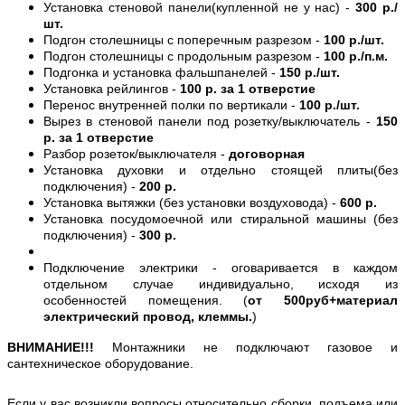
Установка стеновой панели(купленной не у нас) -
300 р./
шт.
Подгон столешницы с поперечным разрезом -
100 р./шт.
Подгон столешницы с продольным разрезом -
100 р./п.м.
Подгонка и установка фальшпанелей -
150 р./шт.
Установка рейлингов -
100 р. за 1 отверстие
Перенос внутренней полки по вертикали -
100 р./шт.
Вырез в стеновой панели под розетку/выключатель -
150
р. за 1 отверстие
Разбор розеток/выключателя -
договорная
Установка духовки и отдельно стоящей плиты(без
подключения) -
200 р.
Установка вытяжки (без установки воздуховода) -
600 р.
Установка посудомоечной или стиральной машины (без
подключения) -
300 р.
Подключение электрики - оговаривается в каждом
отдельном случае индивидуально, исходя из
особенностей помещения. (
от 500руб+материал
электрический провод, клеммы.
)
ВНИМАНИЕ!!!
Монтажники не подключают газовое и
сантехническое оборудование.
Если у вас возникли вопросы относительно сборки, подъема или