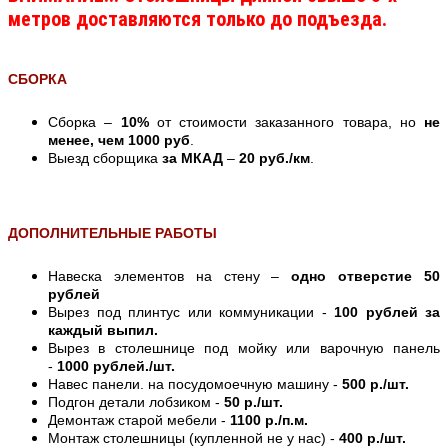
метров доставляются только до подъезда.
СБОРКА
Сборка –
10%
от стоимости заказанного товара, но
не
менее, чем 1000 руб
.
Выезд сборщика
за МКАД
–
20 руб./км
.
ДОПОЛНИТЕЛЬНЫЕ РАБОТЫ
Навеска элементов на стену –
одно отверстие 50
рублей
Вырез под плинтус или коммуникации -
100 рублей за
каждый выпил.
Вырез в столешнице под мойку или варочную панель
-
1000 рублей./шт.
Навес панели. на посудомоечную машину -
500 р./шт.
Подгон детали лобзиком -
50 р./шт.
Демонтаж старой мебели -
1100 р./п.м.
Монтаж столешницы (купленной не у нас) -
400 р./шт.