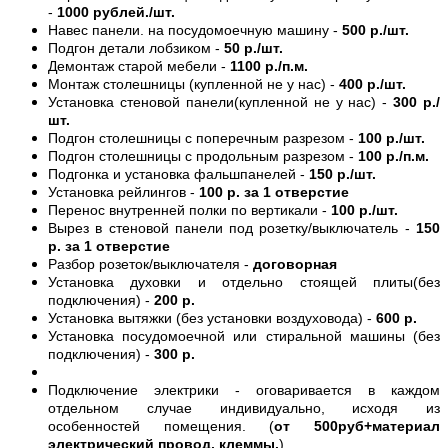
-
1000 рублей./шт.
Навес панели. на посудомоечную машину -
500 р./шт.
Подгон детали лобзиком -
50 р./шт.
Демонтаж старой мебели -
1100 р./п.м.
Монтаж столешницы (купленной не у нас) -
400 р./шт.
Установка стеновой панели(купленной не у нас) -
300 р./
шт.
Подгон столешницы с поперечным разрезом -
100 р./шт.
Подгон столешницы с продольным разрезом -
100 р./п.м.
Подгонка и установка фальшпанелей -
150 р./шт.
Установка рейлингов -
100 р. за 1 отверстие
Перенос внутренней полки по вертикали -
100 р./шт.
Вырез в стеновой панели под розетку/выключатель -
150
р. за 1 отверстие
Разбор розеток/выключателя -
договорная
Установка духовки и отдельно стоящей плиты(без
подключения) -
200 р.
Установка вытяжки (без установки воздуховода) -
600 р.
Установка посудомоечной или стиральной машины (без
подключения) -
300 р.
Подключение электрики - оговаривается в каждом
отдельном случае индивидуально, исходя из
особенностей помещения. (
от 500руб+материал
электрический провод, клеммы.
)