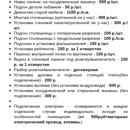
Навес панели. на посудомоечную машину -
500 р./шт.
Подгон детали лобзиком -
50 р./шт.
Демонтаж старой мебели -
1100 р./п.м.
Монтаж столешницы (купленной не у нас) -
400 р./шт.
Установка стеновой панели(купленной не у нас) -
300 р./
шт.
Подгон столешницы с поперечным разрезом -
100 р./шт.
Подгон столешницы с продольным разрезом -
100 р./п.м.
Подгонка и установка фальшпанелей -
150 р./шт.
Установка рейлингов -
100 р. за 1 отверстие
Перенос внутренней полки по вертикали -
100 р./шт.
Вырез в стеновой панели под розетку/выключатель -
150
р. за 1 отверстие
Разбор розеток/выключателя -
договорная
Установка духовки и отдельно стоящей плиты(без
подключения) -
200 р.
Установка вытяжки (без установки воздуховода) -
600 р.
Установка посудомоечной или стиральной машины (без
подключения) -
300 р.
Подключение электрики - оговаривается в каждом
отдельном случае индивидуально, исходя из
особенностей помещения. (
от 500руб+материал
электрический провод, клеммы.
)