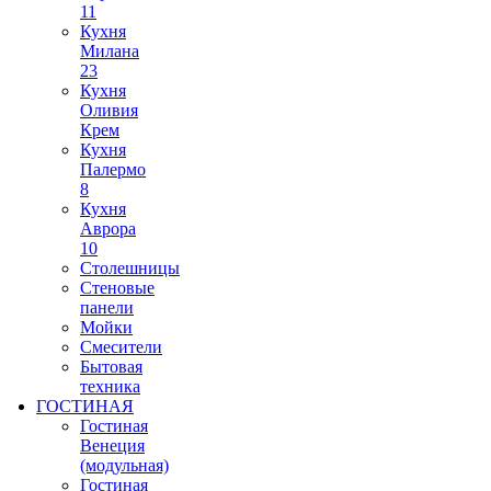
11
Кухня
Милана
23
Кухня
Оливия
Крем
Кухня
Палермо
8
Кухня
Аврора
10
Столешницы
Стеновые
панели
Мойки
Смесители
Бытовая
техника
ГОСТИНАЯ
Гостиная
Венеция
(модульная)
Гостиная