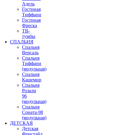
Адель
Гостиная
Тиффани
Гостиная
Фреска
ТВ-
тумбы
СПАЛЬНЯ
Спальня
Версаль
Спальня
Тиффани
(модульная)
Спальня
Кашемир
Спальня
Розали
96
(модульная)
Спальня
Соната-98
(модульная)
ДЕТСКАЯ
Детская
Фристайл