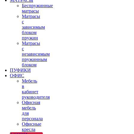
МАТРАСЫ
Беспружинные
матрасы
Матрасы
с
зависимым
блоком
пружин
Матрасы
с
независимым
пружинным
блоком
ПУФИКИ
ОФИС
Мебель
в
кабинет
руководителя
Офисная
мебель
для
персонала
Офисные
кресла