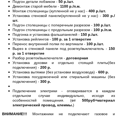
Подгон детали лобзиком -
50 р./шт.
Демонтаж старой мебели -
1100 р./п.м.
Монтаж столешницы (купленной не у нас) -
400 р./шт.
Установка стеновой панели(купленной не у нас) -
300 р./
шт.
Подгон столешницы с поперечным разрезом -
100 р./шт.
Подгон столешницы с продольным разрезом -
100 р./п.м.
Подгонка и установка фальшпанелей -
150 р./шт.
Установка рейлингов -
100 р. за 1 отверстие
Перенос внутренней полки по вертикали -
100 р./шт.
Вырез в стеновой панели под розетку/выключатель -
150
р. за 1 отверстие
Разбор розеток/выключателя -
договорная
Установка духовки и отдельно стоящей плиты(без
подключения) -
200 р.
Установка вытяжки (без установки воздуховода) -
600 р.
Установка посудомоечной или стиральной машины (без
подключения) -
300 р.
Подключение электрики - оговаривается в каждом
отдельном случае индивидуально, исходя из
особенностей помещения. (
от 500руб+материал
электрический провод, клеммы.
)
ВНИМАНИЕ!!!
Монтажники не подключают газовое и