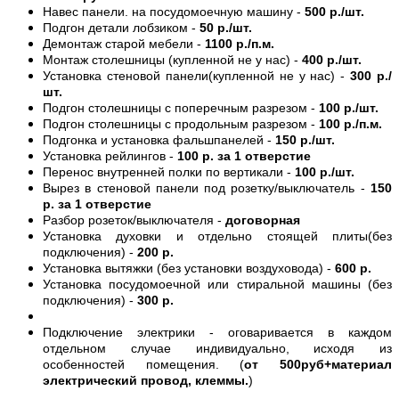
Навес панели. на посудомоечную машину -
500 р./шт.
Подгон детали лобзиком -
50 р./шт.
Демонтаж старой мебели -
1100 р./п.м.
Монтаж столешницы (купленной не у нас) -
400 р./шт.
Установка стеновой панели(купленной не у нас) -
300 р./
шт.
Подгон столешницы с поперечным разрезом -
100 р./шт.
Подгон столешницы с продольным разрезом -
100 р./п.м.
Подгонка и установка фальшпанелей -
150 р./шт.
Установка рейлингов -
100 р. за 1 отверстие
Перенос внутренней полки по вертикали -
100 р./шт.
Вырез в стеновой панели под розетку/выключатель -
150
р. за 1 отверстие
Разбор розеток/выключателя -
договорная
Установка духовки и отдельно стоящей плиты(без
подключения) -
200 р.
Установка вытяжки (без установки воздуховода) -
600 р.
Установка посудомоечной или стиральной машины (без
подключения) -
300 р.
Подключение электрики - оговаривается в каждом
отдельном случае индивидуально, исходя из
особенностей помещения. (
от 500руб+материал
электрический провод, клеммы.
)