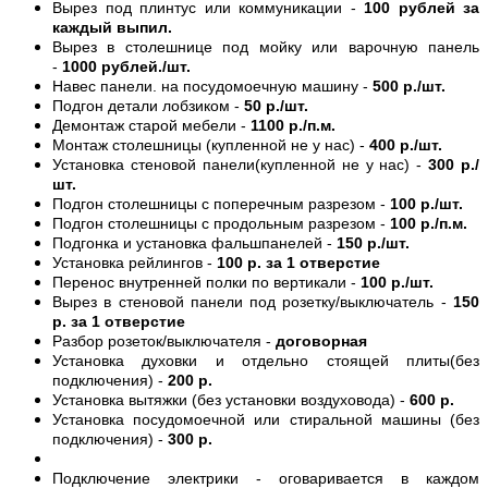
Вырез под плинтус или коммуникации -
100 рублей за
каждый выпил.
Вырез в столешнице под мойку или варочную панель
-
1000 рублей./шт.
Навес панели. на посудомоечную машину -
500 р./шт.
Подгон детали лобзиком -
50 р./шт.
Демонтаж старой мебели -
1100 р./п.м.
Монтаж столешницы (купленной не у нас) -
400 р./шт.
Установка стеновой панели(купленной не у нас) -
300 р./
шт.
Подгон столешницы с поперечным разрезом -
100 р./шт.
Подгон столешницы с продольным разрезом -
100 р./п.м.
Подгонка и установка фальшпанелей -
150 р./шт.
Установка рейлингов -
100 р. за 1 отверстие
Перенос внутренней полки по вертикали -
100 р./шт.
Вырез в стеновой панели под розетку/выключатель -
150
р. за 1 отверстие
Разбор розеток/выключателя -
договорная
Установка духовки и отдельно стоящей плиты(без
подключения) -
200 р.
Установка вытяжки (без установки воздуховода) -
600 р.
Установка посудомоечной или стиральной машины (без
подключения) -
300 р.
Подключение электрики - оговаривается в каждом