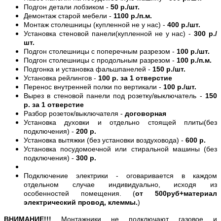
Подгон детали лобзиком -
50 р./шт.
Демонтаж старой мебели -
1100 р./п.м.
Монтаж столешницы (купленной не у нас) -
400 р./шт.
Установка стеновой панели(купленной не у нас) -
300 р./
шт.
Подгон столешницы с поперечным разрезом -
100 р./шт.
Подгон столешницы с продольным разрезом -
100 р./п.м.
Подгонка и установка фальшпанелей -
150 р./шт.
Установка рейлингов -
100 р. за 1 отверстие
Перенос внутренней полки по вертикали -
100 р./шт.
Вырез в стеновой панели под розетку/выключатель -
150
р. за 1 отверстие
Разбор розеток/выключателя -
договорная
Установка духовки и отдельно стоящей плиты(без
подключения) -
200 р.
Установка вытяжки (без установки воздуховода) -
600 р.
Установка посудомоечной или стиральной машины (без
подключения) -
300 р.
Подключение электрики - оговаривается в каждом
отдельном случае индивидуально, исходя из
особенностей помещения. (
от 500руб+материал
электрический провод, клеммы.
)
ВНИМАНИЕ!!!
Монтажники не подключают газовое и