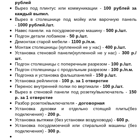
рублей
Вырез под плинтус или коммуникации -
100 рублей за
каждый выпил.
Вырез в столешнице под мойку или варочную панель
-
1000 рублей./шт.
Навес панели. на посудомоечную машину -
500 р./шт.
Подгон детали лобзиком -
50 р./шт.
Демонтаж старой мебели -
1100 р./п.м.
Монтаж столешницы (купленной не у нас) -
400 р./шт.
Установка стеновой панели(купленной не у нас) -
300 р./
шт.
Подгон столешницы с поперечным разрезом -
100 р./шт.
Подгон столешницы с продольным разрезом -
100 р./п.м.
Подгонка и установка фальшпанелей -
150 р./шт.
Установка рейлингов -
100 р. за 1 отверстие
Перенос внутренней полки по вертикали -
100 р./шт.
Вырез в стеновой панели под розетку/выключатель -
150
р. за 1 отверстие
Разбор розеток/выключателя -
договорная
Установка духовки и отдельно стоящей плиты(без
подключения) -
200 р.
Установка вытяжки (без установки воздуховода) -
600 р.
Установка посудомоечной или стиральной машины (без
подключения) -
300 р.