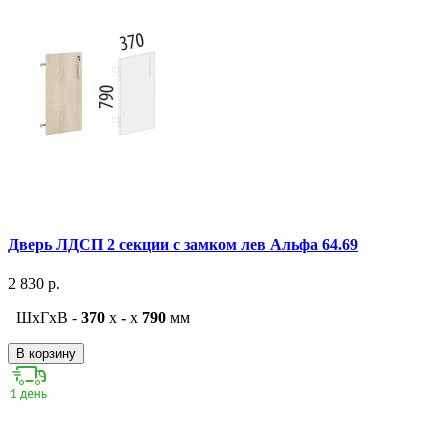
Дверь ЛДСП 2 секции с замком лев Альфа 64.69
2 830 р.
ШxГxВ -
370
x
-
x
790
мм
В корзину