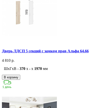
Дверь ЛДСП 5 секций с замком прав Альфа 64.66
4 810 р.
ШxГxВ -
370
x
-
x
1970
мм
В корзину