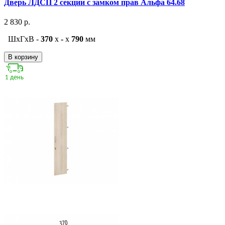
Дверь ЛДСП 2 секции с замком прав Альфа 64.68
2 830 р.
ШxГxВ -
370
x
-
x
790
мм
В корзину