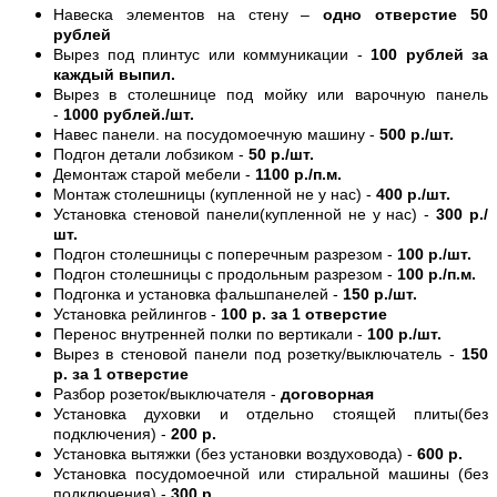
Навеска элементов на стену –
одно отверстие 50
рублей
Вырез под плинтус или коммуникации -
100 рублей за
каждый выпил.
Вырез в столешнице под мойку или варочную панель
-
1000 рублей./шт.
Навес панели. на посудомоечную машину -
500 р./шт.
Подгон детали лобзиком -
50 р./шт.
Демонтаж старой мебели -
1100 р./п.м.
Монтаж столешницы (купленной не у нас) -
400 р./шт.
Установка стеновой панели(купленной не у нас) -
300 р./
шт.
Подгон столешницы с поперечным разрезом -
100 р./шт.
Подгон столешницы с продольным разрезом -
100 р./п.м.
Подгонка и установка фальшпанелей -
150 р./шт.
Установка рейлингов -
100 р. за 1 отверстие
Перенос внутренней полки по вертикали -
100 р./шт.
Вырез в стеновой панели под розетку/выключатель -
150
р. за 1 отверстие
Разбор розеток/выключателя -
договорная
Установка духовки и отдельно стоящей плиты(без
подключения) -
200 р.
Установка вытяжки (без установки воздуховода) -
600 р.
Установка посудомоечной или стиральной машины (без
подключения) -
300 р.