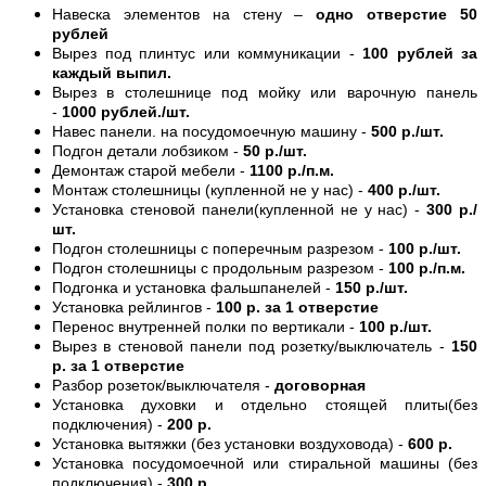
Навеска элементов на стену –
одно отверстие 50
рублей
Вырез под плинтус или коммуникации -
100 рублей за
каждый выпил.
Вырез в столешнице под мойку или варочную панель
-
1000 рублей./шт.
Навес панели. на посудомоечную машину -
500 р./шт.
Подгон детали лобзиком -
50 р./шт.
Демонтаж старой мебели -
1100 р./п.м.
Монтаж столешницы (купленной не у нас) -
400 р./шт.
Установка стеновой панели(купленной не у нас) -
300 р./
шт.
Подгон столешницы с поперечным разрезом -
100 р./шт.
Подгон столешницы с продольным разрезом -
100 р./п.м.
Подгонка и установка фальшпанелей -
150 р./шт.
Установка рейлингов -
100 р. за 1 отверстие
Перенос внутренней полки по вертикали -
100 р./шт.
Вырез в стеновой панели под розетку/выключатель -
150
р. за 1 отверстие
Разбор розеток/выключателя -
договорная
Установка духовки и отдельно стоящей плиты(без
подключения) -
200 р.
Установка вытяжки (без установки воздуховода) -
600 р.
Установка посудомоечной или стиральной машины (без
подключения) -
300 р.