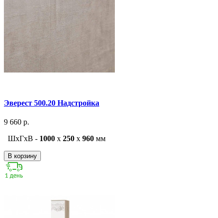
Эверест 500.20 Надстройка
9 660 р.
ШxГxВ -
1000
x
250
x
960
мм
В корзину