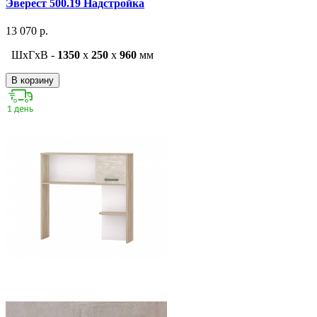
Эверест 500.19 Надстройка
13 070 р.
ШxГxВ -
1350
x
250
x
960
мм
В корзину