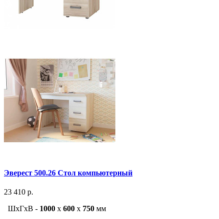
Эверест 500.26 Стол компьютерный
23 410 р.
ШxГxВ -
1000
x
600
x
750
мм