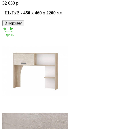
32 030 р.
ШxГxВ -
450
x
460
x
2200
мм
В корзину