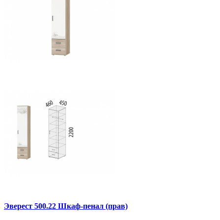
Эверест 500.22 Шкаф-пенал (прав)