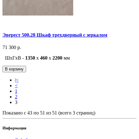
Эверест 500.28 Шкаф трехдверный с зеркалом
71 300 р.
ШxГxВ -
1350
x
460
x
2200
мм
В корзину
|<
<
1
2
3
Показано с 43 по 51 из 51 (всего 3 страниц)
Информация