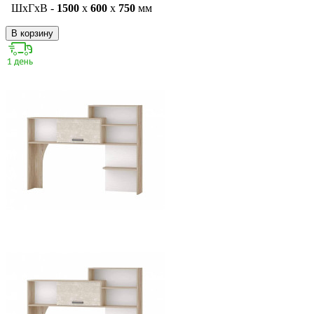
ШxГxВ -
1500
x
600
x
750
мм
В корзину