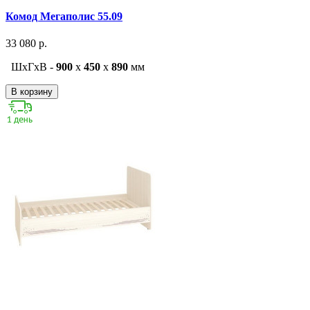
Комод Мегаполис 55.09
33 080 р.
ШxГxВ -
900
x
450
x
890
мм
В корзину