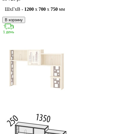
ШxГxВ -
1200
x
700
x
750
мм
В корзину