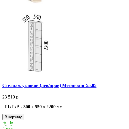
Стеллаж угловой (лев/прав) Мегаполис 55.05
23 510 р.
ШxГxВ -
300
x
550
x
2200
мм
В корзину