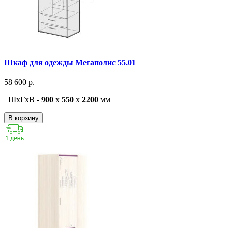
Шкаф для одежды Мегаполис 55.01
58 600 р.
ШxГxВ -
900
x
550
x
2200
мм
В корзину