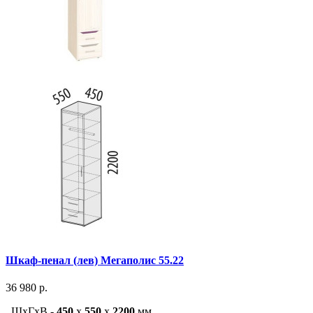
Шкаф-пенал (лев) Мегаполис 55.22
36 980 р.
ШxГxВ -
450
x
550
x
2200
мм