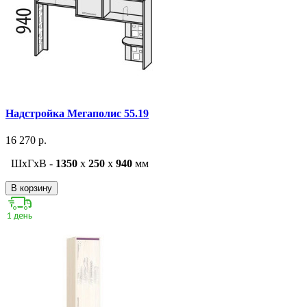
Надстройка Мегаполис 55.19
16 270 р.
ШxГxВ -
1350
x
250
x
940
мм
В корзину