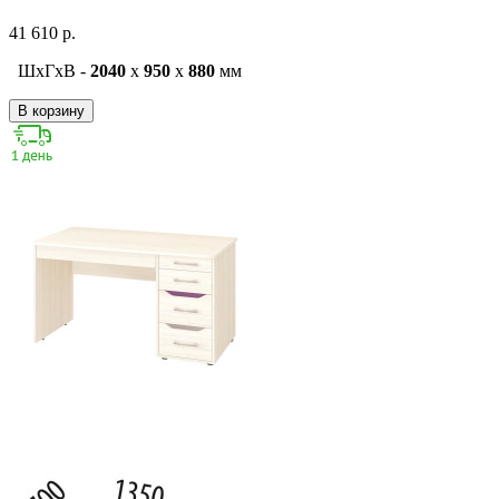
41 610 р.
ШxГxВ -
2040
x
950
x
880
мм
В корзину