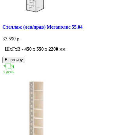
Стеллаж (лев/прав) Мегаполис 55.04
37 590 р.
ШxГxВ -
450
x
550
x
2200
мм
В корзину