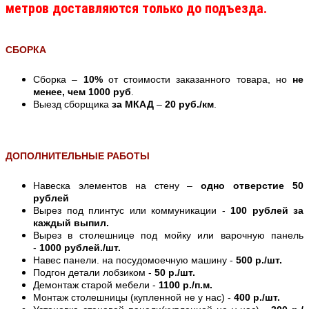
метров доставляются только до подъезда.
СБОРКА
Сборка –
10%
от стоимости заказанного товара, но
не
менее, чем 1000 руб
.
Выезд сборщика
за МКАД
–
20 руб./км
.
ДОПОЛНИТЕЛЬНЫЕ РАБОТЫ
Навеска элементов на стену –
одно отверстие 50
рублей
Вырез под плинтус или коммуникации -
100 рублей за
каждый выпил.
Вырез в столешнице под мойку или варочную панель
-
1000 рублей./шт.
Навес панели. на посудомоечную машину -
500 р./шт.
Подгон детали лобзиком -
50 р./шт.
Демонтаж старой мебели -
1100 р./п.м.
Монтаж столешницы (купленной не у нас) -
400 р./шт.