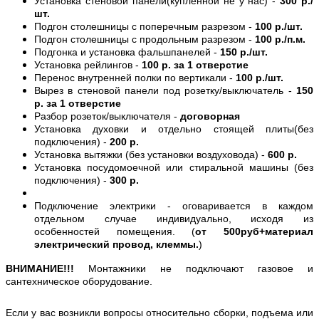
Установка стеновой панели(купленной не у нас) -
300 р./
шт.
Подгон столешницы с поперечным разрезом -
100 р./шт.
Подгон столешницы с продольным разрезом -
100 р./п.м.
Подгонка и установка фальшпанелей -
150 р./шт.
Установка рейлингов -
100 р. за 1 отверстие
Перенос внутренней полки по вертикали -
100 р./шт.
Вырез в стеновой панели под розетку/выключатель -
150
р. за 1 отверстие
Разбор розеток/выключателя -
договорная
Установка духовки и отдельно стоящей плиты(без
подключения) -
200 р.
Установка вытяжки (без установки воздуховода) -
600 р.
Установка посудомоечной или стиральной машины (без
подключения) -
300 р.
Подключение электрики - оговаривается в каждом
отдельном случае индивидуально, исходя из
особенностей помещения. (
от 500руб+материал
электрический провод, клеммы.
)
ВНИМАНИЕ!!!
Монтажники не подключают газовое и
сантехническое оборудование.
Если у вас возникли вопросы относительно сборки, подъема или