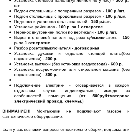
Установка стеновой панели(купленной не у нас) -
300 р./
шт.
Подгон столешницы с поперечным разрезом -
100 р./шт.
Подгон столешницы с продольным разрезом -
100 р./п.м.
Подгонка и установка фальшпанелей -
150 р./шт.
Установка рейлингов -
100 р. за 1 отверстие
Перенос внутренней полки по вертикали -
100 р./шт.
Вырез в стеновой панели под розетку/выключатель -
150
р. за 1 отверстие
Разбор розеток/выключателя -
договорная
Установка духовки и отдельно стоящей плиты(без
подключения) -
200 р.
Установка вытяжки (без установки воздуховода) -
600 р.
Установка посудомоечной или стиральной машины (без
подключения) -
300 р.
Подключение электрики - оговаривается в каждом
отдельном случае индивидуально, исходя из
особенностей помещения. (
от 500руб+материал
электрический провод, клеммы.
)
ВНИМАНИЕ!!!
Монтажники не подключают газовое и
сантехническое оборудование.
Если у вас возникли вопросы относительно сборки, подъема или