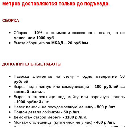
метров доставляются только до подъезда.
СБОРКА
Сборка –
10%
от стоимости заказанного товара, но
не
менее, чем 1000 руб
.
Выезд сборщика
за МКАД
–
20 руб./км
.
ДОПОЛНИТЕЛЬНЫЕ РАБОТЫ
Навеска элементов на стену –
одно отверстие 50
рублей
Вырез под плинтус или коммуникации -
100 рублей за
каждый выпил.
Вырез в столешнице под мойку или варочную панель
-
1000 рублей./шт.
Навес панели. на посудомоечную машину -
500 р./шт.
Подгон детали лобзиком -
50 р./шт.
Демонтаж старой мебели -
1100 р./п.м.
Монтаж столешницы (купленной не у нас) -
400 р./шт.