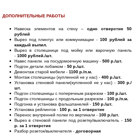
ДОПОЛНИТЕЛЬНЫЕ РАБОТЫ
Навеска элементов на стену –
одно отверстие 50
рублей
Вырез под плинтус или коммуникации -
100 рублей за
каждый выпил.
Вырез в столешнице под мойку или варочную панель
-
1000 рублей./шт.
Навес панели. на посудомоечную машину -
500 р./шт.
Подгон детали лобзиком -
50 р./шт.
Демонтаж старой мебели -
1100 р./п.м.
Монтаж столешницы (купленной не у нас) -
400 р./шт.
Установка стеновой панели(купленной не у нас) -
300 р./
шт.
Подгон столешницы с поперечным разрезом -
100 р./шт.
Подгон столешницы с продольным разрезом -
100 р./п.м.
Подгонка и установка фальшпанелей -
150 р./шт.
Установка рейлингов -
100 р. за 1 отверстие
Перенос внутренней полки по вертикали -
100 р./шт.
Вырез в стеновой панели под розетку/выключатель -
150
р. за 1 отверстие
Разбор розеток/выключателя -
договорная