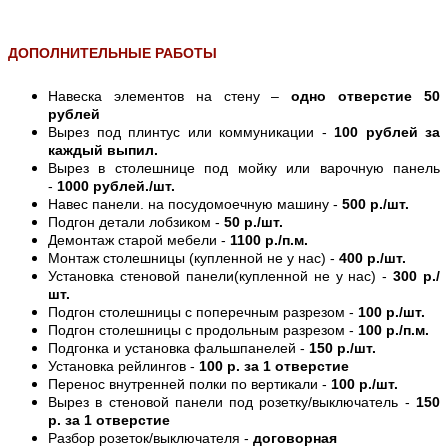
ДОПОЛНИТЕЛЬНЫЕ РАБОТЫ
Навеска элементов на стену –
одно отверстие 50
рублей
Вырез под плинтус или коммуникации -
100 рублей за
каждый выпил.
Вырез в столешнице под мойку или варочную панель
-
1000 рублей./шт.
Навес панели. на посудомоечную машину -
500 р./шт.
Подгон детали лобзиком -
50 р./шт.
Демонтаж старой мебели -
1100 р./п.м.
Монтаж столешницы (купленной не у нас) -
400 р./шт.
Установка стеновой панели(купленной не у нас) -
300 р./
шт.
Подгон столешницы с поперечным разрезом -
100 р./шт.
Подгон столешницы с продольным разрезом -
100 р./п.м.
Подгонка и установка фальшпанелей -
150 р./шт.
Установка рейлингов -
100 р. за 1 отверстие
Перенос внутренней полки по вертикали -
100 р./шт.
Вырез в стеновой панели под розетку/выключатель -
150
р. за 1 отверстие
Разбор розеток/выключателя -
договорная