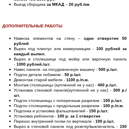
Выезд сборщика
за МКАД
–
20 руб./км
.
ДОПОЛНИТЕЛЬНЫЕ РАБОТЫ
Навеска элементов на стену –
одно отверстие 50
рублей
Вырез под плинтус или коммуникации -
100 рублей за
каждый выпил.
Вырез в столешнице под мойку или варочную панель
-
1000 рублей./шт.
Навес панели. на посудомоечную машину -
500 р./шт.
Подгон детали лобзиком -
50 р./шт.
Демонтаж старой мебели -
1100 р./п.м.
Монтаж столешницы (купленной не у нас) -
400 р./шт.
Установка стеновой панели(купленной не у нас) -
300 р./
шт.
Подгон столешницы с поперечным разрезом -
100 р./шт.
Подгон столешницы с продольным разрезом -
100 р./п.м.
Подгонка и установка фальшпанелей -
150 р./шт.
Установка рейлингов -
100 р. за 1 отверстие
Перенос внутренней полки по вертикали -
100 р./шт.
Вырез в стеновой панели под розетку/выключатель -
150