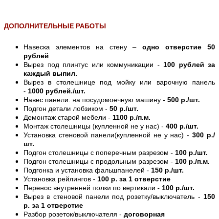
ДОПОЛНИТЕЛЬНЫЕ РАБОТЫ
Навеска элементов на стену –
одно отверстие 50
рублей
Вырез под плинтус или коммуникации -
100 рублей за
каждый выпил.
Вырез в столешнице под мойку или варочную панель
-
1000 рублей./шт.
Навес панели. на посудомоечную машину -
500 р./шт.
Подгон детали лобзиком -
50 р./шт.
Демонтаж старой мебели -
1100 р./п.м.
Монтаж столешницы (купленной не у нас) -
400 р./шт.
Установка стеновой панели(купленной не у нас) -
300 р./
шт.
Подгон столешницы с поперечным разрезом -
100 р./шт.
Подгон столешницы с продольным разрезом -
100 р./п.м.
Подгонка и установка фальшпанелей -
150 р./шт.
Установка рейлингов -
100 р. за 1 отверстие
Перенос внутренней полки по вертикали -
100 р./шт.
Вырез в стеновой панели под розетку/выключатель -
150
р. за 1 отверстие
Разбор розеток/выключателя -
договорная