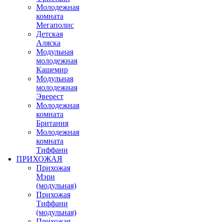
Молодежная
комната
Мегаполис
Детская
Аляска
Модульная
молодежная
Кашемир
Модульная
молодежная
Эверест
Молодежная
комната
Британия
Молодежная
комната
Тиффани
ПРИХОЖАЯ
Прихожая
Мэри
(модульная)
Прихожая
Тиффани
(модульная)
Прихожая