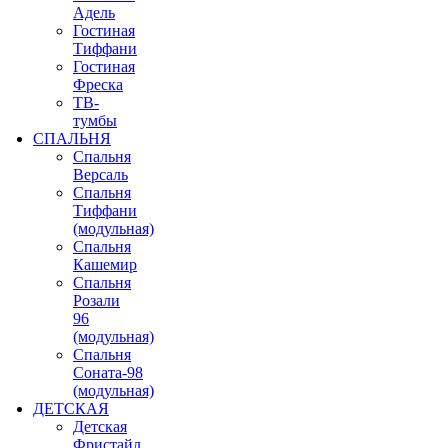
Адель
Гостиная
Тиффани
Гостиная
Фреска
ТВ-
тумбы
СПАЛЬНЯ
Спальня
Версаль
Спальня
Тиффани
(модульная)
Спальня
Кашемир
Спальня
Розали
96
(модульная)
Спальня
Соната-98
(модульная)
ДЕТСКАЯ
Детская
Фристайл