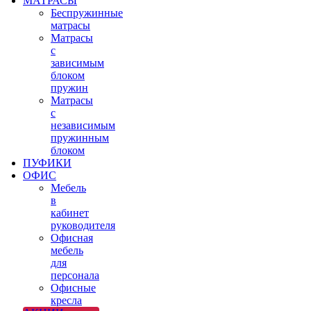
МАТРАСЫ
Беспружинные
матрасы
Матрасы
с
зависимым
блоком
пружин
Матрасы
с
независимым
пружинным
блоком
ПУФИКИ
ОФИС
Мебель
в
кабинет
руководителя
Офисная
мебель
для
персонала
Офисные
кресла