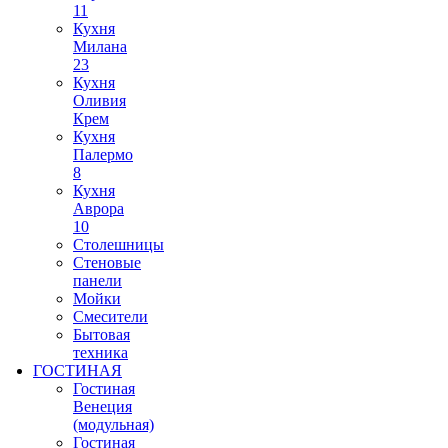
11
Кухня
Милана
23
Кухня
Оливия
Крем
Кухня
Палермо
8
Кухня
Аврора
10
Столешницы
Стеновые
панели
Мойки
Смесители
Бытовая
техника
ГОСТИНАЯ
Гостиная
Венеция
(модульная)
Гостиная