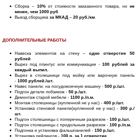
Сборка –
10%
от стоимости заказанного товара, но
не
менее, чем 1000 руб
.
Выезд сборщика
за МКАД
–
20 руб./км
.
ДОПОЛНИТЕЛЬНЫЕ РАБОТЫ
Навеска элементов на стену –
одно отверстие 50
рублей
Вырез под плинтус или коммуникации -
100 рублей за
каждый выпил.
Вырез в столешнице под мойку или варочную панель
-
1000 рублей./шт.
Навес панели. на посудомоечную машину -
500 р./шт.
Подгон детали лобзиком -
50 р./шт.
Демонтаж старой мебели -
1100 р./п.м.
Монтаж столешницы (купленной не у нас) -
400 р./шт.
Установка стеновой панели(купленной не у нас) -
300 р./
шт.
Подгон столешницы с поперечным разрезом -
100 р./шт.
Подгон столешницы с продольным разрезом -
100 р./п.м.
Подгонка и установка фальшпанелей -
150 р./шт.
Установка рейлингов -
100 р. за 1 отверстие