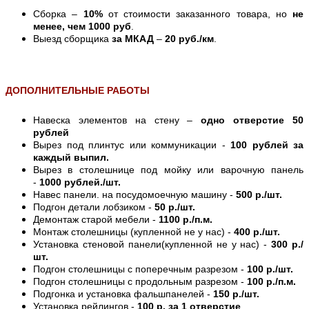
Сборка –
10%
от стоимости заказанного товара, но
не
менее, чем 1000 руб
.
Выезд сборщика
за МКАД
–
20 руб./км
.
ДОПОЛНИТЕЛЬНЫЕ РАБОТЫ
Навеска элементов на стену –
одно отверстие 50
рублей
Вырез под плинтус или коммуникации -
100 рублей за
каждый выпил.
Вырез в столешнице под мойку или варочную панель
-
1000 рублей./шт.
Навес панели. на посудомоечную машину -
500 р./шт.
Подгон детали лобзиком -
50 р./шт.
Демонтаж старой мебели -
1100 р./п.м.
Монтаж столешницы (купленной не у нас) -
400 р./шт.
Установка стеновой панели(купленной не у нас) -
300 р./
шт.
Подгон столешницы с поперечным разрезом -
100 р./шт.
Подгон столешницы с продольным разрезом -
100 р./п.м.
Подгонка и установка фальшпанелей -
150 р./шт.
Установка рейлингов -
100 р. за 1 отверстие